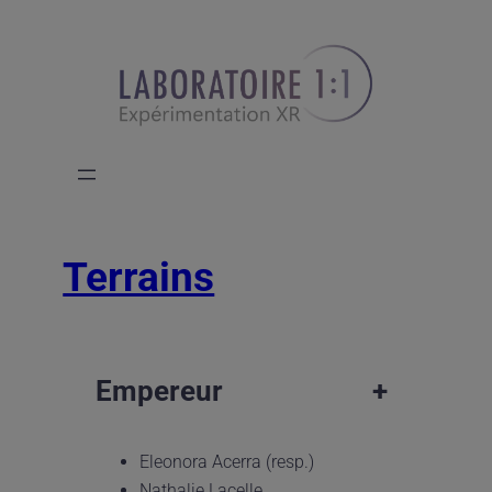
Aller
au
contenu
Terrains
Empereur
+
Eleonora Acerra (resp.)
Nathalie Lacelle