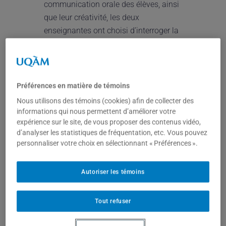
communication orale des élèves, ainsi
que leur créativité, les deux
enseignantes ont choisi d’interroger la
thématique de l’aphasie, qui au cœur
du récit. Elles ont conçu des dispositifs
d’analyse et d’interprétation
multimodales tout en accompagnant
Préférences en matière de témoins
les élèves dans l’exploration des effets
Nous utilisons des témoins (cookies) afin de collecter des
d’immersion propres à la réalité
informations qui nous permettent d’améliorer votre
virtuelle. Plusieurs activités d’écriture
expérience sur le site, de vous proposer des contenus vidéo,
d’analyser les statistiques de fréquentation, etc. Vous pouvez
de la réception (analogiques et
personnaliser votre choix en sélectionnant « Préférences ».
numériques, monomodales et
multimodales) ont été réalisées afin de
Autoriser les témoins
permettre aux élèves d’exprimer leur
rapport à l’œuvre, leurs réactions
esthétiques et leur appréciation, en
Tout refuser
fonction de leurs préférences