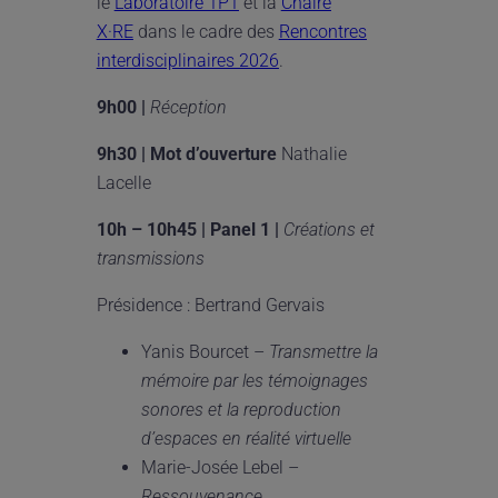
le
Laboratoire 1P1
et la
Chaire
X·RE
dans le cadre des
Rencontres
interdisciplinaires 2026
.
9h00 |
R
é
ception
9h30 |
Mot d
’
ouverture
Nathalie
Lacelle
10h
–
10h45 | Panel 1 |
Cr
é
ations et
transmissions
Présidence : Bertrand Gervais
Yanis Bourcet –
Transmettre la
m
é
moire par les t
é
moignages
sonores et la reproduction
d
’
espaces en r
é
alit
é
virtuelle
Marie-Josée Lebel –
Ressouvenance