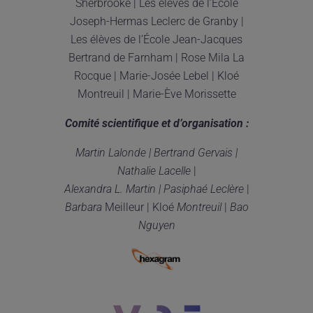
Sherbrooke | Les élèves de l’École
Joseph-Hermas Leclerc de Granby |
Les élèves de l’École Jean-Jacques
Bertrand de Farnham | Rose Mila La
Rocque | Marie-Josée Lebel | Kloé
Montreuil | Marie-Ève Morissette
Comit
é
scientifique et d
’
organisation :
Martin Lalonde | Bertrand Gervais |
Nathalie Lacelle
|
Alexandra L. Martin | Pasipha
é
Lecl
è
re
|
Barbara
Meilleur | Kloé
Montreuil
|
Bao
Nguyen