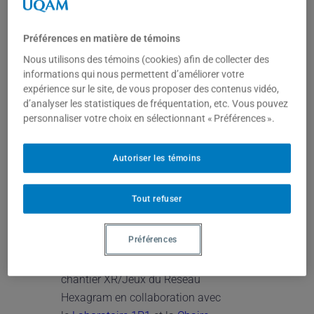
L’événement commencera avec de
l’expérimentation libre d’œuvres de
Préférences en matière de témoins
réalité étendue exposées sur place,
Nous utilisons des témoins (cookies) afin de collecter des
suivie de quatre panels de
informations qui nous permettent d’améliorer votre
communications rapides (3-5 minutes)
expérience sur le site, de vous proposer des contenus vidéo,
où chercheur·es, étudiant·es et
d’analyser les statistiques de fréquentation, etc. Vous pouvez
personnaliser votre choix en sélectionnant « Préférences ».
collaborateur·trices seront invités à
partager leurs perspectives et
expertises sur les réalités étendues,
Autoriser les témoins
leurs implications et leur
expérimentation seront intercalées
Tout refuser
d’expérimentation in situ d’œuvres de
réalité étendue.
Préférences
Cette activité est présentée par le
chantier XR/Jeux du Réseau
Hexagram en collaboration avec