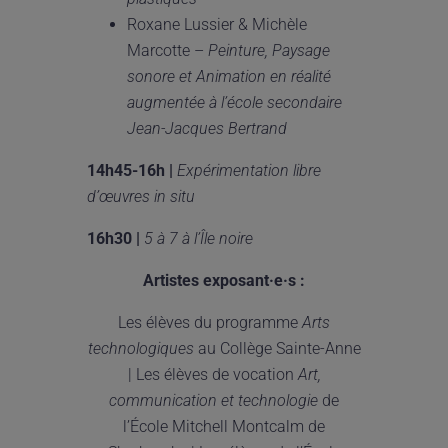
Roxane Lussier & Michèle
Marcotte –
Peinture, Paysage
sonore et Animation en r
é
alit
é
augment
é
e
à
l
’
é
cole secondaire
Jean-Jacques Bertrand
14h45-16h |
Exp
é
rimentation libre
d
’
œ
uvres in situ
16h30 |
5 à 7
à l’Île noire
Artistes exposant
·
e
·
s :
Les élèves du programme
Arts
technologiques
au Collège Sainte-Anne
| Les élèves de vocation
Art,
communication et technologie
de
l’École Mitchell Montcalm de