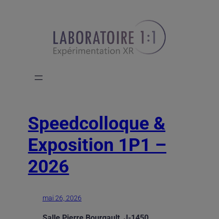
Aller
au
contenu
Speedcolloque &
Exposition 1P1 –
2026
mai 26, 2026
Salle Pierre Bourgault, J-1450