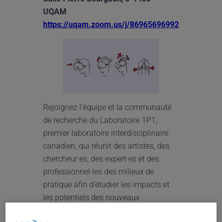
UQAM
https://uqam.zoom.us/j/86965696992
Rejoignez l’équipe et la communauté
de recherche du Laboratoire 1P1,
premier laboratoire interdisciplinaire
canadien, qui réunit des artistes, des
chercheur·es, des expert·es et des
professionnel·les des milieux de
pratique afin d’étudier les impacts et
les potentiels des nouveaux
environnements en RX.