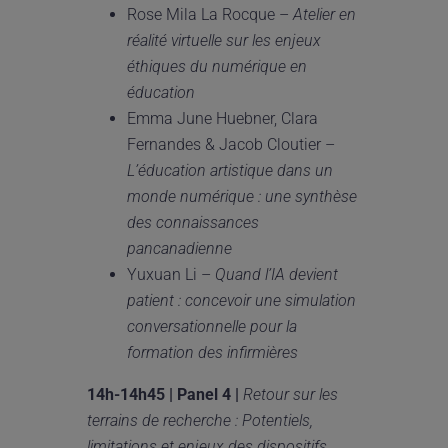
Rose Mila La Rocque –
Atelier en
réalité virtuelle sur les enjeux
éthiques du numérique en
éducation
Emma June Huebner, Clara
Fernandes & Jacob Cloutier –
L
’
é
ducation artistique dans un
monde num
é
rique : une synth
è
se
des connaissances
pancanadienne
Yuxuan Li –
Quand l’IA devient
patient : concevoir une simulation
conversationnelle pour la
formation des infirmières
14h-14h45 |
Panel 4 |
Retour sur les
terrains de recherche : Potentiels,
limitations et enjeux des dispositifs