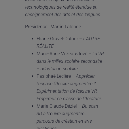
technologiques de r
é
alit
é
é
tendue en
enseignement des arts et des langues
Présidence : Martin Lalonde
Éliane Gravel-Dufour –
L’AUTRE
R
É
ALIT
É
Marie-Anne Vezeau-Jové –
La VR
dans le milieu scolaire secondaire
–
adaptation scolaire
Pasiphaé Leclère –
Appr
é
cier
l
’
espace litt
é
raire augment
é
e ?
Exp
é
rimentation de l
’
œ
uvre VR
Empereur en classe de litt
é
rature.
Marie-Claude Déziel –
Du scan
3D
à
l
’
œ
uvre augment
é
e :
parcours de cr
é
ation en arts
plastiques