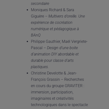
secondaire
Moniques Richard & Sara
Giguère –
Multivers d
’
oreille. Une
exp
é
rience de cocr
é
ation
num
é
rique et p
é
dagogique
à
BAnQ
Philippe Gauthier, Maël Vergriete-
Pascal –
Design d
’
une boite
d
’
animation DIY abordable et
durable pour classe d
’
arts
plastiques.
Christine Develotte & Jean-
François Grassin – Recherches
en cours du groupe GRAVITER :
immersion, participation,
imaginaires et créativités
technologiques dans le spectacle