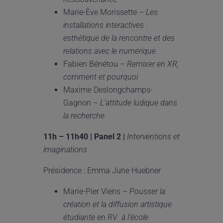
Marie-Ève Morissette –
Les
installations interactives :
esth
é
tique de la rencontre et des
relations avec le num
é
rique
Fabien Bénétou –
Remixer en XR,
comment et pourquoi
Maxime Deslongchamps-
Gagnon –
L’attitude ludique dans
la recherche
11h
–
11h40 | Panel 2 |
Interventions et
imaginations
Présidence : Emma June Huebner
Marie-Pier Viens –
Pousser la
cr
é
ation et la diffusion artistique
é
tudiante en RV
à
l
’
é
cole